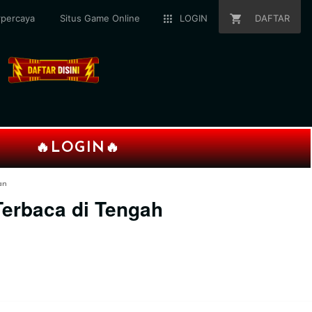
rpercaya
Situs Game Online
LOGIN
DAFTAR
🔥LOGIN🔥
an
Terbaca di Tengah