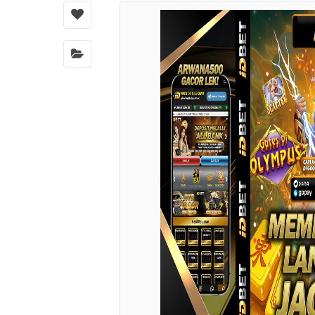
stars