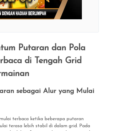
um Putaran dan Pola
erbaca di Tengah Grid
rmainan
ran sebagai Alur yang Mulai
ulai terbaca ketika beberapa putaran
lai terasa lebih stabil di dalam grid. Pada