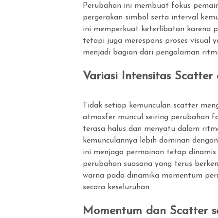
Perubahan ini membuat fokus pemain
pergerakan simbol serta interval kemu
ini memperkuat keterlibatan karena p
tetapi juga merespons proses visual 
menjadi bagian dari pengalaman ritmi
Variasi Intensitas Scatt
Tidak setiap kemunculan scatter meng
atmosfer muncul seiring perubahan f
terasa halus dan menyatu dalam ritme
kemunculannya lebih dominan dengan a
ini menjaga permainan tetap dinami
perubahan suasana yang terus berke
warna pada dinamika momentum perm
secara keseluruhan.
Momentum dan Scatter se