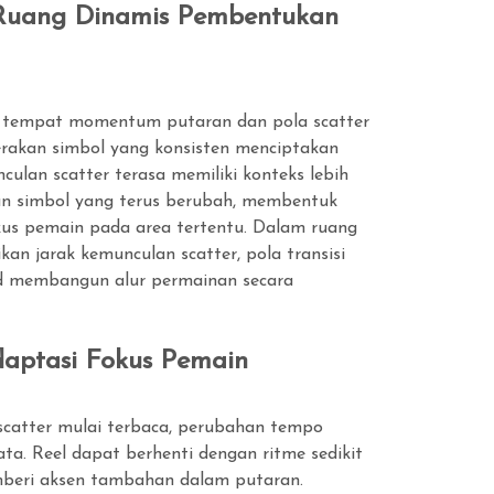
 Ruang Dinamis Pembentukan
 tempat momentum putaran dan pola scatter
rgerakan simbol yang konsisten menciptakan
an scatter terasa memiliki konteks lebih
nan simbol yang terus berubah, membentuk
kus pemain pada area tertentu. Dalam ruang
an jarak kemunculan scatter, pola transisi
rid membangun alur permainan secara
aptasi Fokus Pemain
catter mulai terbaca, perubahan tempo
ta. Reel dapat berhenti dengan ritme sedikit
emberi aksen tambahan dalam putaran.